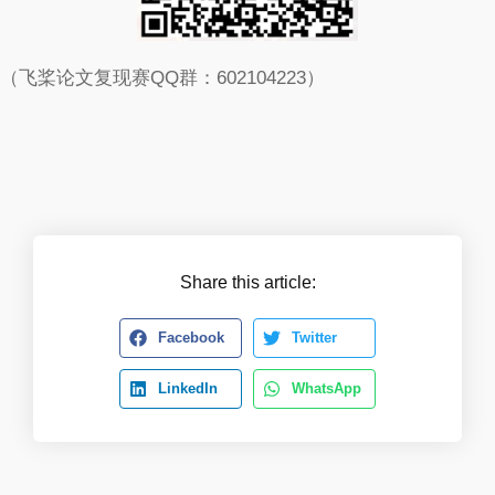
（飞桨论文复现赛QQ群：602104223）
Share this article:
Facebook
Twitter
LinkedIn
WhatsApp