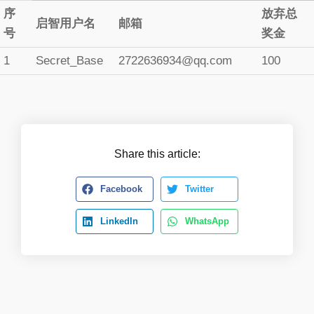
序
放弃总
启智用户名
邮箱
号
奖金
1
Secret_Base
2722636934@qq.com
100
Share this article:
Facebook
Twitter
LinkedIn
WhatsApp