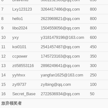
7
Lxy123123
3264417486@qq.com
800
8
hello1
2623969821@qq.com
800
9
libo2024
1504559056@qq.com
800
10
yxy
y3181479198@163.com
600
11
koi0101
2541457487@qq.com
450
12
ccpower
1745723163@qq.com
350
13
ztl58553116
2898249641@qq.com
300
14
yyhhxx
yangfan1625@163.com
250
15
zyl9737
zylbing@qq.com
100
16
Secret_Base
2722636934@qq.com
50
放弃领奖者