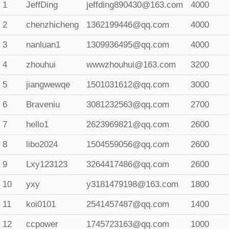
1
JeffDing
jeffding890430@163.com
4000
2
chenzhicheng
1362199446@qq.com
4000
3
nanluan1
1309936495@qq.com
4000
4
zhouhui
wwwzhouhui@163.com
3200
5
jiangwewqe
1501031612@qq.com
3000
6
Braveniu
3081232563@qq.com
2700
7
hello1
2623969821@qq.com
2600
8
libo2024
1504559056@qq.com
2600
9
Lxy123123
3264417486@qq.com
2600
10
yxy
y3181479198@163.com
1800
11
koi0101
2541457487@qq.com
1400
12
ccpower
1745723163@qq.com
1000