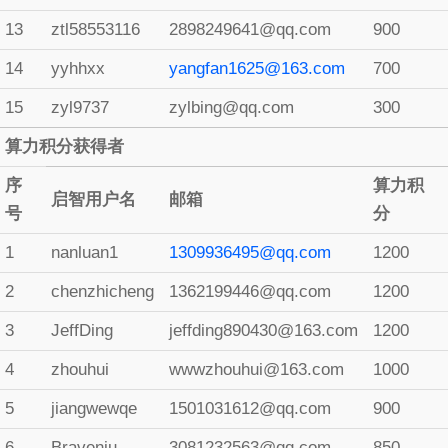
13
ztl58553116
2898249641@qq.com
900
14
yyhhxx
yangfan1625@163.com
700
15
zyl9737
zylbing@qq.com
300
算力积分获得者
序
算力积
启智用户名
邮箱
号
分
1
nanluan1
1309936495@qq.com
1200
2
chenzhicheng
1362199446@qq.com
1200
3
JeffDing
jeffding890430@163.com
1200
4
zhouhui
wwwzhouhui@163.com
1000
5
jiangwewqe
1501031612@qq.com
900
6
Braveniu
3081232563@qq.com
850