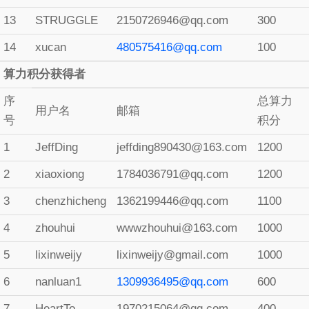
13
STRUGGLE
2150726946@qq.com
300
14
xucan
480575416@qq.com
100
算力积分获得者
序
总算力
用户名
邮箱
号
积分
1
JeffDing
jeffding890430@163.com
1200
2
xiaoxiong
1784036791@qq.com
1200
3
chenzhicheng
1362199446@qq.com
1100
4
zhouhui
wwwzhouhui@163.com
1000
5
lixinweijy
lixinweijy@gmail.com
1000
6
nanluan1
1309936495@qq.com
600
7
HeartTo
1970215064@qq.com
400