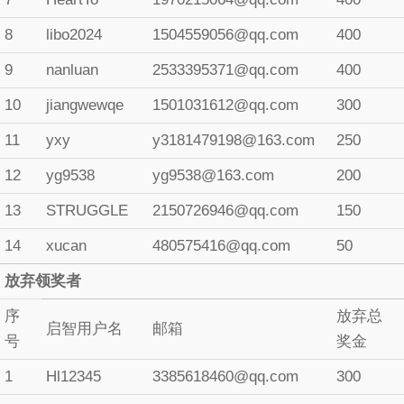
8
libo2024
1504559056@qq.com
400
9
nanluan
2533395371@qq.com
400
10
jiangwewqe
1501031612@qq.com
300
11
yxy
y3181479198@163.com
250
12
yg9538
yg9538@163.com
200
13
STRUGGLE
2150726946@qq.com
150
14
xucan
480575416@qq.com
50
放弃领奖者
序
放弃总
启智用户名
邮箱
号
奖金
1
Hl12345
3385618460@qq.com
300