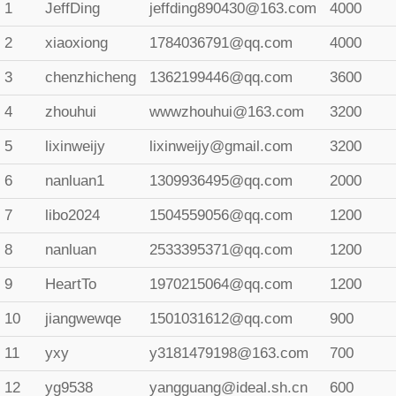
1
JeffDing
jeffding890430@163.com
4000
2
xiaoxiong
1784036791@qq.com
4000
3
chenzhicheng
1362199446@qq.com
3600
4
zhouhui
wwwzhouhui@163.com
3200
5
lixinweijy
lixinweijy@gmail.com
3200
6
nanluan1
1309936495@qq.com
2000
7
libo2024
1504559056@qq.com
1200
8
nanluan
2533395371@qq.com
1200
9
HeartTo
1970215064@qq.com
1200
10
jiangwewqe
1501031612@qq.com
900
11
yxy
y3181479198@163.com
700
12
yg9538
yangguang@ideal.sh.cn
600