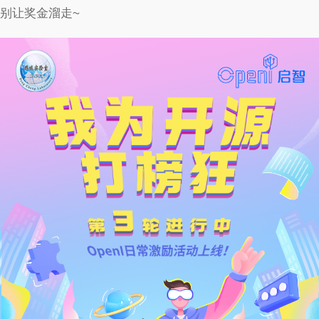
别让奖金溜走~