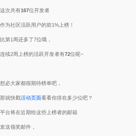
这次共有
167
位开发者
作为社区活跃用户的前1%上榜！
比第1周还多了7位哦，
连续2周上榜的活跃开发者有
72
位呢~
想必大家都很期待榜单吧，
那就快戳
活动页面
看看你排在多少位吧？
平台将在近期给这些上榜者的邮箱
发送领奖邮件，