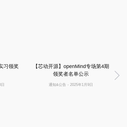
源实习领奖
【芯动开源】openMind专场第4期
【
领奖者名单公示
3日
通知&公告
2025年1月9日