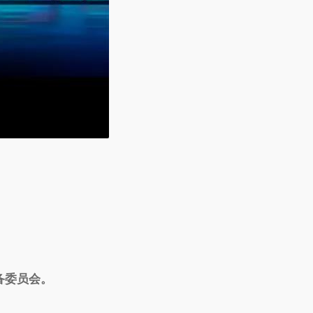
备委员会
。