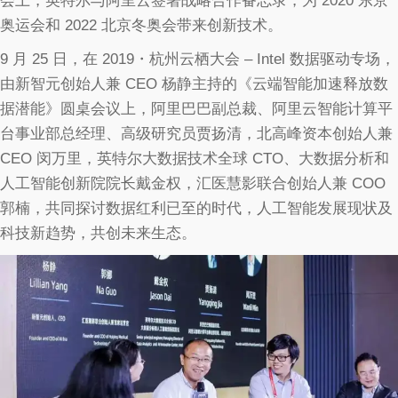
会上，英特尔与阿里云签署战略合作备忘录，为 2020 东京
奥运会和 2022 北京冬奥会带来创新技术。
9 月 25 日，在 2019・杭州云栖大会 – Intel 数据驱动专场，
由新智元创始人兼 CEO 杨静主持的《云端智能加速释放数
据潜能》圆桌会议上，阿里巴巴副总裁、阿里云智能计算平
台事业部总经理、高级研究员贾扬清，北高峰资本创始人兼
CEO 闵万里，英特尔大数据技术全球 CTO、大数据分析和
人工智能创新院院长戴金权，汇医慧影联合创始人兼 COO
郭楠，共同探讨数据红利已至的时代，人工智能发展现状及
科技新趋势，共创未来生态。