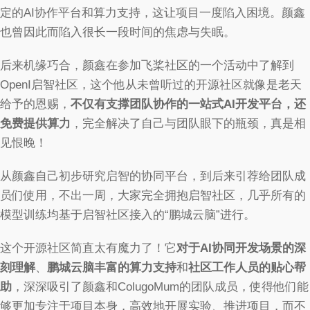
定的AI协作平台和算力支持，这让项目一度陷入困境。颜鑫
也曾因此而陷入很长一段时间的焦虑与失眠。
后来机缘巧合，颜鑫在参加飞桨社区的一个活动中了解到
OpenI启智社区，这个他从未曾听过的开源社区就像是老天
给予的恩赐，
不仅有支撑团队协作的一站式AI开发平台，还
免费提供算力
，完全解决了自己与团队眼下的瓶颈，真是相
见恨晚！
从颜鑫自己初步研究启智的协同平台，到后来引荐给团队成
员们使用，不出一周，大家完全拥抱启智社区，几乎所有的
模型训练均基于启智社区接入的“鹏城云脑”进行。
​这个开源社区简直太有魔力了！‍它
对于AI协同开发场景的深
刻理解
、
鹏城云脑丰富的算力支持
和
社区工作人员的贴心帮
助
，深深吸引了颜鑫和ColugoMum的团队成员，使得他们能
够更加专注于项目本身，高效地开展实验、推进项目，而不