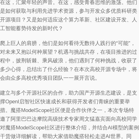
在这，汇聚年轻的声音。在这，感受青春思维的激荡。他们
是如何获取与利用先进学术资源，参与开发众多优质科研类
开源项目？又是如何适应这个算力革新、社区建设开发、人
工智能蓄势待发的新时代？
爬上巨人的肩膀，他们是如何看待无数待人践行的“可能”，
对未来又抱以何种展望？机遇与挑战共存，在项目推进的过
程中，披荆斩棘、乘风破浪，他们遇到了何种挑战，收获了
多少心得，总结出了什么经验？在本次高校开源专场中，将
会由众多高校优秀项目团队一一展开言说。
建立与多个开源社区的合作，助力国产开源生态建设，是支
撑OpenI启智社区快速成长和获得开发者们青睐的重要举
措。魔搭ModelScope社区便是合作伙伴之一，本次专场特
邀了阿里巴巴达摩院高级技术专家周文猛嘉宾面向高校同学
对魔搭ModelScope社区进行整体介绍，并结合AI模型的案例
干货做详细解读，帮助大家借助魔搭轻松走进AI世界。同