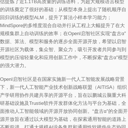
估提炼了近1.1TB高质量的训练语料，为超大规模语言模型
的训练奠定了很好的基础；从模型本身上提出了随机顺序自
回归训练的模型ALM，提升了算法小样本学习能力；
MindSpore的多维度混合自动并行从工程上大幅提升了在大
规模集群上自动训练的效率；在OpenI启智社区实现“盘古α”
数据、算法、模型和服务的逐步全面开源开放，希望以启智
开源社区为载体，集众智、聚众力，吸引开发者共同参与到
模型的压缩轻量化和应用创新工作中，不断探索“盘古α”模型
的强大潜力。
OpenI启智社区是在国家实施新一代人工智能发展战略背景
下，新一代人工智能产业技术创新战略联盟（AITISA）组织
产学研用协作共建共享的开源平台，旨在以鹏城云脑重大科
研基础设施及Trustie软件开发群体化方法与平台为基础，全
面推动人工智能领域的开源开放协同创新。“盘古α”的全面开
源开放旨在通过以大模型为基础，在探索通用智能的道路上
不断前进，打通大规模AI设备集群和通用性软硬件生态协同