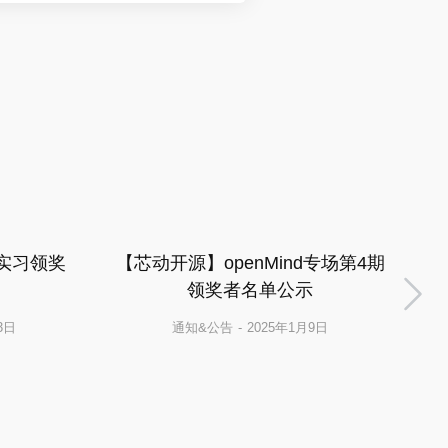
源实习领奖
【芯动开源】openMind专场第4期
【
领奖者名单公示
3日
通知&公告
2025年1月9日