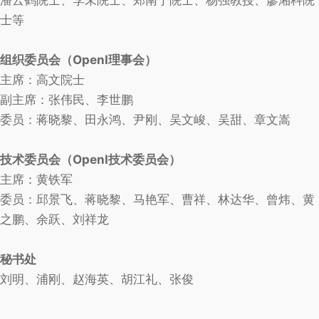
潘云鹤院士、李未院士、郑南宁院士、杨强教授、廖湘科院
士等
组织委员会（OpenI理事会）
主席：高文院士
副主席：张伟民、李世鹏
委员：蒋晓黎、田永鸿、尹刚、吴文峻、吴甜、章文嵩
技术委员会（OpenI技术委员会）
主席：黄铁军
委员：邱景飞、蒋晓黎、马艳军、曹祥、林达华、曾炜、黄
之鹏、余跃、刘祥龙
秘书处
刘明、浦刚、赵海英、胡江礼、张俊