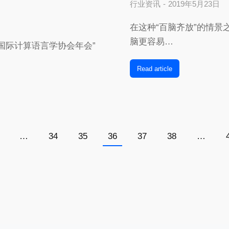
行业资讯
2019年5月23日
在这种“百脑齐放”的情景
脑更容易…
国际计算语言学协会年会”
Read article
…
34
35
36
37
38
…